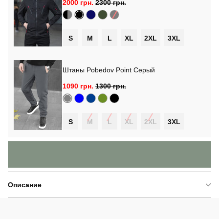
2000 грн.
2300 грн.
S
M
L
XL
2XL
3XL
Штаны Pobedov Point Серый
1090 грн.
1300 грн.
S
M
L
XL
2XL
3XL
Описание
Комплект
мужской одежды