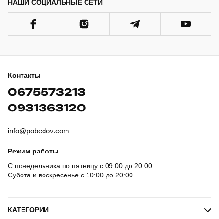
Pobedov «Korol'
НАШИ СОЦИАЛЬНЫЕ СЕТИ
Lev & Point»
создан для тех,
кто ценит
комфорт, стиль и
практичность в
прохладное
время года.
Контакты
Куртка
изготовлена из
0675573213
инновационного
материала Soft
0931363120
Shell, который
сочетает
info@pobedov.com
плащевку для
защиты от ветра
и дождя и
Режим работы
микрофлис,
С понедельника по пятницу с 09:00 до 20:00
обеспечивающий
Субота и воскресенье с 10:00 до 20:00
тепло и комфорт.
Приталенный
крой, пять
функциональных
КАТЕГОРИИ
карманов и