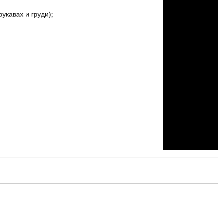
укавах и груди);
pobedov
Модель