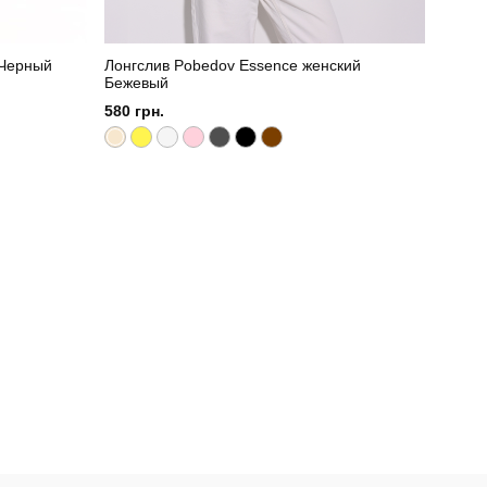
 Черный
Лонгслив Pobedov Essence женский
Боди 
Бежевый
650 г
580 грн.