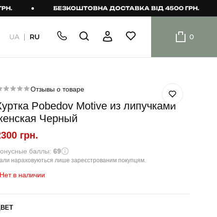
БЕЗКОШТОВНА ДОСТАВКА ВІД 4500 ГРН.
UA
RU
0
ШОРТИ
Плавальні
шорти
Отзывы о товаре
Куртка Pobedov Motive из липучками
Шорти
женская Черный
2300 грн.
онусные баллы:
69
али нараховуються лише зареєстрованим покупцям.
Нет в наличии
ЦВЕТ