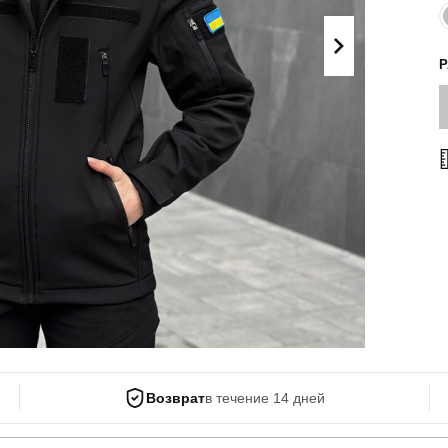
Поло
Літні комплекти
Сорочки
Комбінезони
Футболки
Спортивні
костюми
Майка
Кежуал
ХУДІ, СВІТШОТИ, СВЕТРИ
Кофти
Светри
Світшоти
Худі
Боди
Возврат
в течение 14 дней