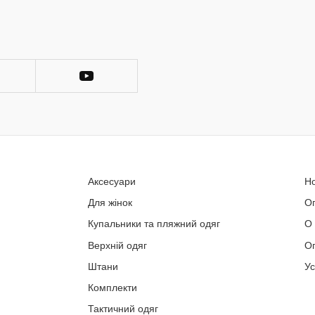
Аксесуари
Н
Для жінок
О
Купальники та пляжний одяг
О
Верхній одяг
Оп
Штани
У
Комплекти
Тактичний одяг