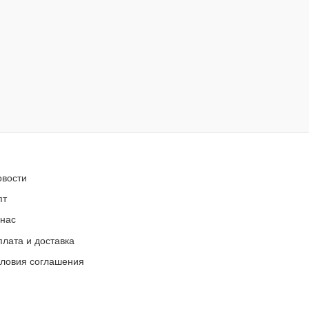
овости
пт
 нас
лата и доставка
словия соглашения