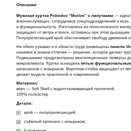
Описание
Мужская куртка Pobedov “Motive” с липучками
— идеал
военнослужащих, сотрудников спецподразделений и всех, 
и функциональность. Изготовлена из технологичного матер
защищает от ветра и влаги, оставаясь при этом дышащим
Полуприлегающий крой обеспечивает свободу движений и
На обеих рукавах и в области груди размещены
панели Ve
нашивок и знаков отличия — решение, которое делает кур
Подмышками предусмотрены вентиляционные люверсы дл
микроклимата. Куртка оснащена
пятью функциональным
капюшоном с козырьком. Воротник-стойка защищает от ве
делает модель практичной и современной.
Материал:
верх — Soft Shell с водоотталкивающей пропиткой;
100% полиэстер.
Детали:
крой — полуприлегающий;
съёмный капюшон с козырьком;
5 карманов;