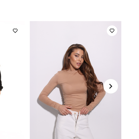
для повсякденного носіння
осінь
україна