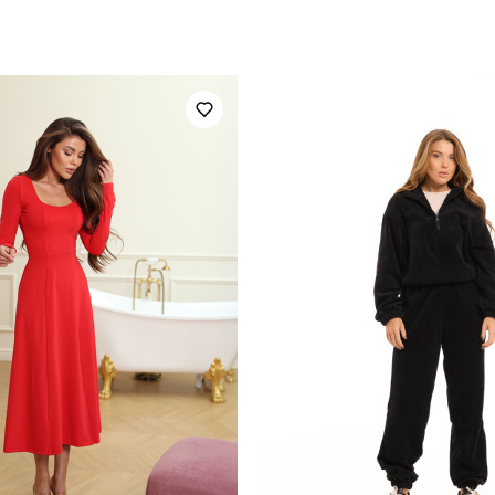
OWku2878Sba
Призначення
повсякденний
Сезон
100% поліестер
Країна - виробник