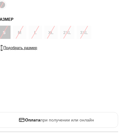
РАЗМЕР
S
M
L
XL
2XL
3XL
Подобрать размер
Оплата
при получении или онлайн