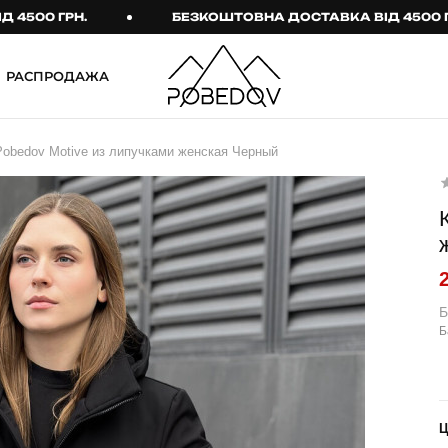
 ГРН.
БЕЗКОШТОВНА ДОСТАВКА ВІД 4500 ГРН.
РАСПРОДАЖА
ШТАНИ
ТАКТИЧНИЙ ОДЯГ
Pobedov Motive из липучками женская Черный
Брюки
Тактичне спорядження
Джогери
Тактичний жіночий
одяг
Карго
Тактичний чоловічий
Спортивні штани
одяг
Лосины
Тактичні рукавиці
Б
Б
Джинсы
Тактичні шкарпетки
КОМПЛЕКТИ
ТЕРМО-КОМПЛЕКТИ
ФУТБОЛКИ І СОРОЧКИ
Куртка й штани