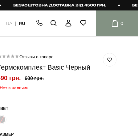
БЕЗКОШТОВНА ДОСТАВКА ВІД 4500 ГРН.
БЕЗКОШТ
UA
RU
0
ШОРТИ
Плавальні
шорти
Отзывы о товаре
Термокомплект Basic Черный
Шорти
490 грн.
600 грн.
Нет в наличии
ЦВЕТ
РАЗМЕР