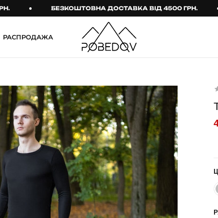
БЕЗКОШТОВНА ДОСТАВКА ВІД 4500 ГРН.
РАСПРОДАЖА
ШТАНИ
ТАКТИЧНИЙ ОДЯГ
Брюки
Тактичне спорядження
Джогери
Тактичний жіночий
одяг
Карго
Тактичний чоловічий
Спортивні штани
одяг
Лосины
Тактичні рукавиці
Джинсы
Тактичні шкарпетки
КОМПЛЕКТИ
ТЕРМО-КОМПЛЕКТИ
ФУТБОЛКИ І СОРОЧКИ
Куртка й штани