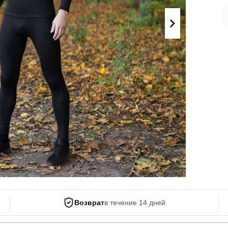
Поло
Літні комплекти
Сорочки
Комбінезони
Футболки
Спортивні
костюми
Майка
Кежуал
ХУДІ, СВІТШОТИ, СВЕТРИ
Кофти
Светри
Світшоти
Худі
Боди
Возврат
в течение 14 дней