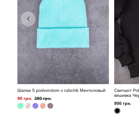
Шапка S podvorotom v rubchik Ментоловый
Свитшот Po
вишивка Че
90 грн.
280 грн.
900 грн.