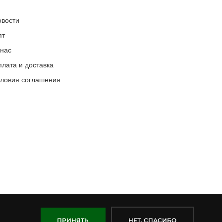
овости
пт
 нас
лата и доставка
словия соглашения
ПРИНЯТЬ
НЕТ, СПАСИБО