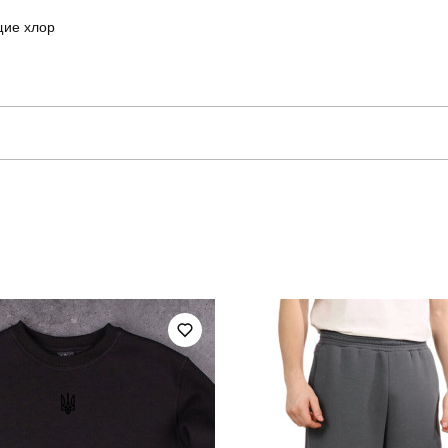
щие хлор
sport
Модель
TKТермокомпл13892XLba
Стиль
зима