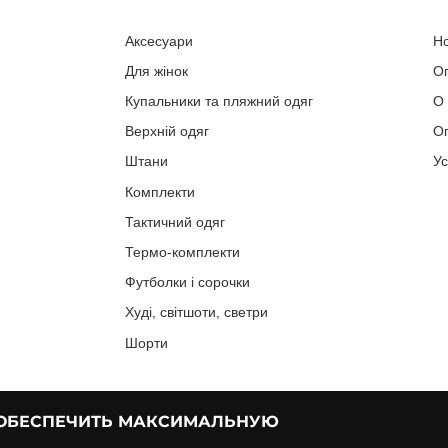
Аксесуари
Н
Для жінок
О
Купальники та пляжний одяг
О
Верхній одяг
Оп
Штани
У
Комплекти
Тактичний одяг
Термо-комплекти
Футболки і сорочки
Худі, світшоти, светри
Шорти
 ОБЕСПЕЧИТЬ МАКСИМАЛЬНУЮ