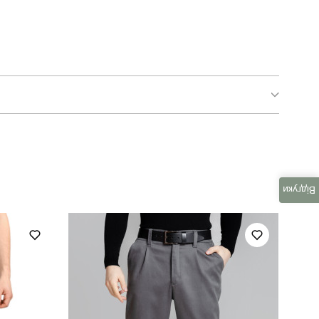
basic
повсякденний
Відгуки