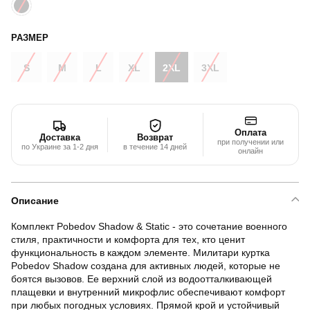
РАЗМЕР
S
M
L
XL
2XL
3XL
Оплата
Доставка
Возврат
при получении или
по Украине за 1-2 дня
в течение 14 дней
онлайн
Описание
Комплект Pobedov Shadow & Static - это сочетание военного
стиля, практичности и комфорта для тех, кто ценит
функциональность в каждом элементе. Милитари куртка
Pobedov Shadow создана для активных людей, которые не
боятся вызовов. Ее верхний слой из водоотталкивающей
плащевки и внутренний микрофлис обеспечивают комфорт
при любых погодных условиях. Прямой крой и устойчивый