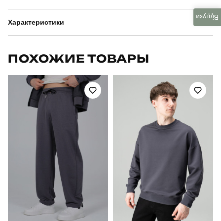
Відгуки
Характеристики
Бренд
pobedov
ПОХОЖИЕ ТОВАРЫ
Артикул
SBkm30372XLba
Призначення
для повсякденного носіння
Стиль
повсякденний
Сезон
осінь
Склад тканини
матеріал: 100% поліестер
Країна - виробник
україна