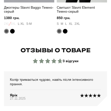
Джоггеры Slavni Baggo Темно-
Свитшот Slavni Element
серый
Темно-серый
1380 грн.
850 грн.
2XL-3XL
L-XL
S-M
S
M
L
XL
2XL
ОТЗЫВЫ О ТОВАРЕ
3 відгуки
Колір тримається чудово, навіть після інтенсивного
прання.
Ярік
27.11.2025