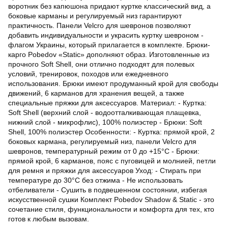
воротник без капюшона придают куртке классический вид, а
боковые карманы и регулируемый низ гарантируют
практичность. Панели Velcro для шевронов позволяют
добавить индивидуальности и украсить куртку шевроном -
флагом Украины, который прилагается в комплекте. Брюки-
карго Pobedov «Static» дополняют образ. Изготовленные из
прочного Soft Shell, они отлично подходят для полевых
условий, тренировок, походов или ежедневного
использования. Брюки имеют продуманный крой для свободы
движений, 6 карманов для хранения вещей, а также
специальные пряжки для аксессуаров. Материал: - Куртка:
Soft Shell (верхний слой - водоотталкивающая плащевка,
нижний слой - микрофлис), 100% полиэстер - Брюки: Soft
Shell, 100% полиэстер Особенности: - Куртка: прямой крой, 2
боковых кармана, регулируемый низ, панели Velcro для
шевронов, температурный режим от 0 до +15°C - Брюки:
прямой крой, 6 карманов, пояс с пуговицей и молнией, петли
для ремня и пряжки для аксессуаров Уход: - Стирать при
температуре до 30°C без отжима - Не использовать
отбеливатели - Сушить в подвешенном состоянии, избегая
искусственной сушки Комплект Pobedov Shadow & Static - это
сочетание стиля, функциональности и комфорта для тех, кто
готов к любым вызовам.