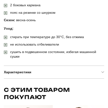
2 боковых кармана
пояс на резинке со шнурком
Сезон:
весна-осень
Уход:
стирать при температуре до 30°C, без отжима
не использовать отбеливатели
сушить в подвешенном состоянии, избегая машинной
сушки
Характеристики
Бренд
pobedov
С ЭТИМ ТОВАРОМ
ПОКУПАЮТ
Артикул
SBkm30282XLbb
Призначення
для повсякденного носіння