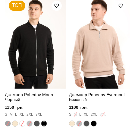
ТОП
Стиль
повсякденний
Сезон
осінь
Склад тканини
матеріал: 100% поліестер
Країна - виробник
україна
Джемпер Pobedov Moon
Джемпер Pobedov Evermont
Черный
Бежевый
1150 грн.
1100 грн.
S
M
L
XL
2XL
3XL
S
M
L
XL
2XL
3XL