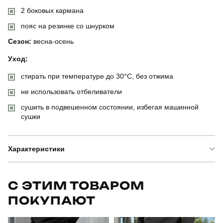
2 боковых кармана
пояс на резинке со шнурком
Сезон:
весна-осень
Уход:
стирать при температуре до 30°C, без отжима
не использовать отбеливатели
сушить в подвешенном состоянии, избегая машинной
сушки
Характеристики
Бренд
pobedov
С ЭТИМ ТОВАРОМ
ПОКУПАЮТ
Артикул
SBkm3028Sba
Призначення
для повсякденного носіння