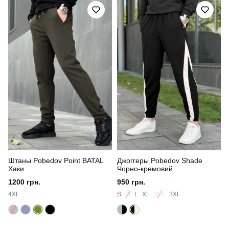
Стиль
повсякденний
Сезон
осінь
Склад тканини
матеріал: 100% поліестер
Країна - виробник
україна
Штаны Pobedov Point BATAL
Джоггеры Pobedov Shade
Хаки
Чорно-кремовий
1200 грн.
950 грн.
4XL
S
M
L
XL
2XL
3XL