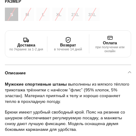
РАЗМЕР
S
M
L
XL
2XL
3XL
Оплата
Доставка
Возврат
при получении или
по Украине за 1-2 дня
в течение 14 дней
онлайн
Описание
Мужские спортивные штаны
выполнены из мягкого тёплого
трикотажа трёхнитки с начёсом “флис” (95% хлопок, 5%
эластан). Материал приятный к телу и хорошо сохраняет
тепло в прохладную погоду.
Брюки имеют удобный свободный крой. Пояс на резинке со
шнурком обеспечивает регулируемую посадку, а манжеты
снизу дают лучшую фиксацию. Модель оснащена двумя
боковыми карманами для удобства.