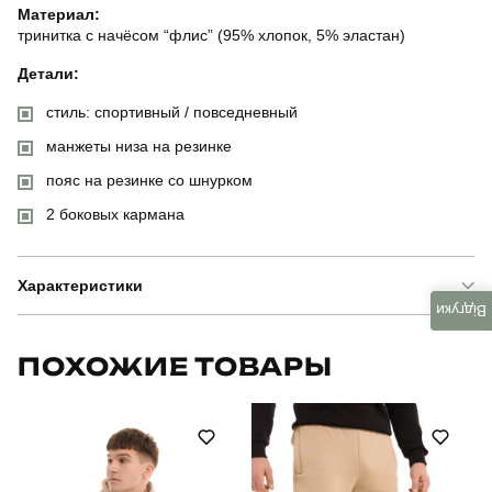
Материал:
тринитка с начёсом “флис” (95% хлопок, 5% эластан)
Детали:
стиль: спортивный / повседневный
манжеты низа на резинке
пояс на резинке со шнурком
2 боковых кармана
Характеристики
Відгуки
Бренд
sport
ПОХОЖИЕ ТОВАРЫ
Модель
sport pants zymovi
Артикул
PNjo659Slr