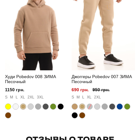
Призначення
для повсякденного носіння
Стиль
повсякденний
Сезон
зима
Країна - виробник
україна
Худи Pobedov 008 ЗИМА
Джоггеры Pobedov 007 ЗИМА
Песочный
Песочный
1150 грн.
690 грн.
950 грн.
S
M
L
XL
2XL
3XL
S
M
L
XL
2XL
ОТЗЫВЫ О ТОВАРЕ