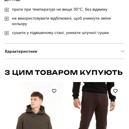
прати при температурі не вище 30°C, без віджиму
не використовувати відбілювачі, щоб уникнути зміни
кольору
сушити у підвішеному стані, уникати штучної сушки
Характеристики
Бренд
pobedov
З ЦИМ ТОВАРОМ КУПУЮТЬ
Модель
pobedov trousers tactical зима
Артикул
PNcr14243XLba
Вид
штани-карго
Призначення
для повсякденного носіння