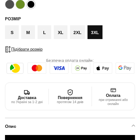
РОЗМІР
S
M
L
XL
2XL
3XL
Підібрати розмір
Безпечна оплата онлайн:
Оплата
Доставка
Повернення
при отриманні або
по Україні за 1-2 дні
протягом 14 днів
онлайн
Опис