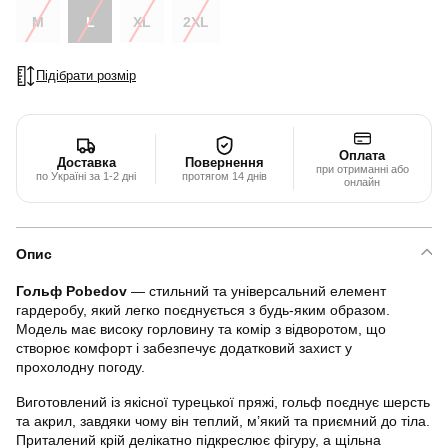
M
L
XL
2XL
Підібрати розмір
Оплата
Доставка
Повернення
при отриманні або
по Україні за 1-2 дні
протягом 14 днів
онлайн
Опис
Гольф Pobedov
— стильний та універсальний елемент
гардеробу, який легко поєднується з будь-яким образом.
Модель має високу горловину та комір з відворотом, що
створює комфорт і забезпечує додатковий захист у
прохолодну погоду.
Виготовлений із якісної турецької пряжі, гольф поєднує шерсть
та акрил, завдяки чому він теплий, м’який та приємний до тіла.
Приталений крій делікатно підкреслює фігуру, а щільна