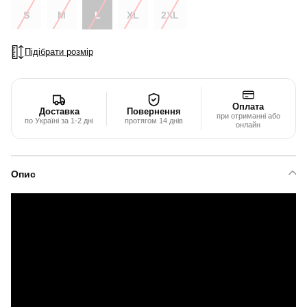
S
M
L
XL
2XL
Підібрати розмір
Оплата
Доставка
Повернення
при отриманні або
по Україні за 1-2 дні
протягом 14 днів
онлайн
Опис