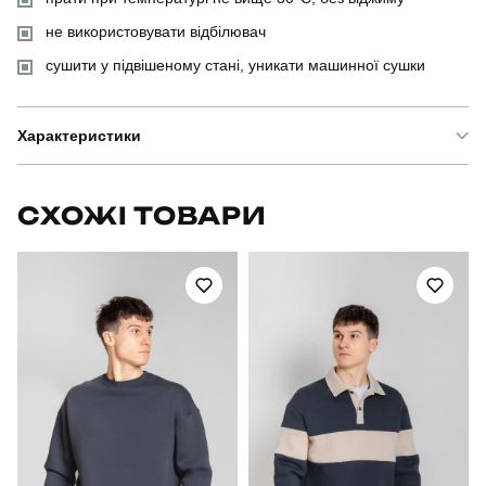
не використовувати відбілювач
сушити у підвішеному стані, уникати машинної сушки
Характеристики
Бренд
pobedov
СХОЖІ ТОВАРИ
Артикул
SBkt3009Lba
Вид
костюм
Призначення
для повсякденного носіння
Стать
чоловічий
Стиль
повсякденний