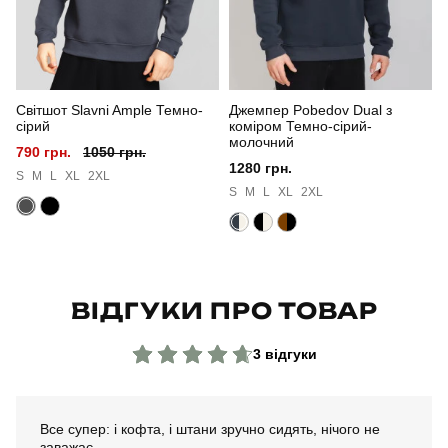
Сезон
зима
Колір
чорний
Світшот Slavni Ample Темно-
Джемпер Pobedov Dual з
Матеріал
фліс
сірий
коміром Темно-сірий-
молочний
790 грн.
1050 грн.
Склад тканини
100% поліестер
1280 грн.
S
M
L
XL
2XL
S
M
L
XL
2XL
Країна - виробник
україна
ВІДГУКИ ПРО ТОВАР
3 відгуки
Все супер: і кофта, і штани зручно сидять, нічого не
заважає.