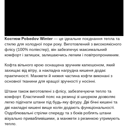
Костюм Pobedov Winter
— це ідеальне поєднання тепла та
стилю для холодної пори року. Виготовлений з високоякісного
флісу (100% поліестер), він забезпечує максимальний
комфорт і затишок, залишаючись легким і повітропроникним.
Кофта вільного крою оснащена зручним капюшоном, який
захищає від вітру, а накладна нагрудна кишеня додає
практичності. Манжети й нижня частина кофти виконані з
основної тканини для кращої зручності у носінні.
Штани також виготовлені з флісу, забезпечуючи тепло та
комфорт. Еластичний пояс на резинці зі шнурком дозволяє
легко підігнати штани під будь-яку фігуру. Дві бічні кишені та
дві накладні кишені вище колін додають функціональності.
Оздоблювальні стрілки спереду та з боків роблять штани
візуально привабливішими, а манжети з резинкою утримують
тепло.