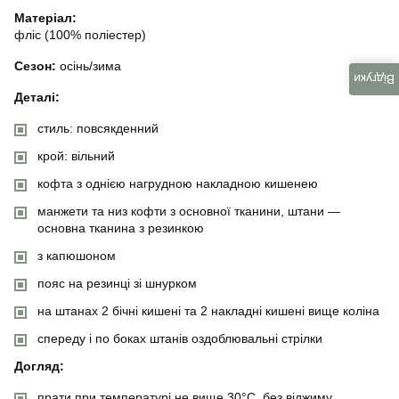
Матеріал:
фліс (100% поліестер)
Сезон:
осінь/зима
Відгуки
Деталі:
стиль: повсякденний
крой: вільний
кофта з однією нагрудною накладною кишенею
манжети та низ кофти з основної тканини, штани —
основна тканина з резинкою
з капюшоном
пояс на резинці зі шнурком
на штанах 2 бічні кишені та 2 накладні кишені вище коліна
спереду і по боках штанів оздоблювальні стрілки
Догляд:
прати при температурі не вище 30°C, без віджиму