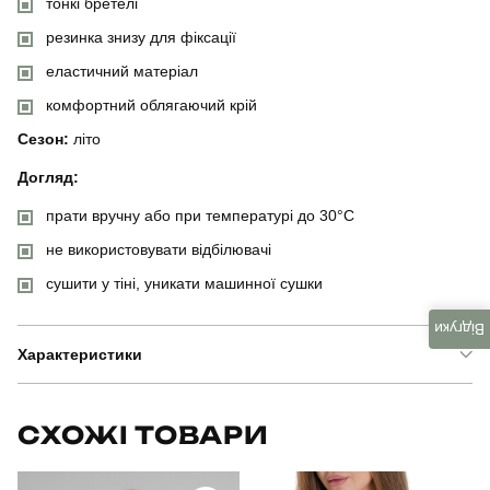
тонкі бретелі
резинка знизу для фіксації
еластичний матеріал
комфортний облягаючий крій
Сезон:
літо
Догляд:
прати вручну або при температурі до 30°C
не використовувати відбілювачі
сушити у тіні, уникати машинної сушки
Відгуки
Характеристики
Бренд
manirna
СХОЖІ ТОВАРИ
Модель
manirna dotyk lystia