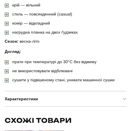
крій — вільний
стиль — повсякденний (casual)
комір — відкладний
нагрудна планка на двох ґудзиках
Сезон:
весна-літо
Догляд:
прати при температурі до 30°C без віджиму
не використовувати відбілювачі
сушити у підвішеному стані, уникати машинної сушки
Характеристики
Бренд
pobedov
СХОЖІ ТОВАРИ
Модель
pobedov loft