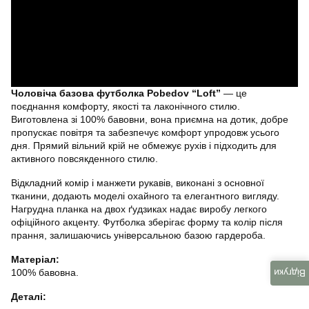
Чоловіча базова футболка Pobedov “Loft”
— це
поєднання комфорту, якості та лаконічного стилю.
Виготовлена зі 100% бавовни, вона приємна на дотик, добре
пропускає повітря та забезпечує комфорт упродовж усього
дня. Прямий вільний крій не обмежує рухів і підходить для
активного повсякденного стилю.
Відкладний комір і манжети рукавів, виконані з основної
тканини, додають моделі охайного та елегантного вигляду.
Нагрудна планка на двох ґудзиках надає виробу легкого
офіційного акценту. Футболка зберігає форму та колір після
прання, залишаючись універсальною базою гардероба.
Матеріал:
100% бавовна.
Відгуки
Деталі: