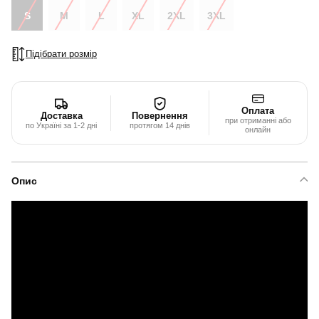
S
M
L
XL
2XL
3XL
Підібрати розмір
Оплата
Доставка
Повернення
при отриманні або
по Україні за 1-2 дні
протягом 14 днів
онлайн
Опис