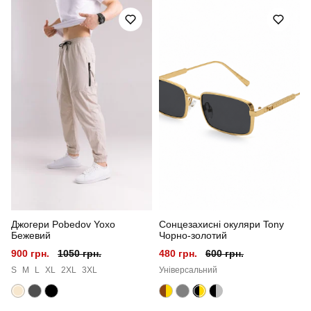
Артикул
TSpl699Sre
Призначення
для повсякденного носіння
Стать
чоловічий
Стиль
повсякденний
Сезон
літо
Колір
червоний
Джогери Pobedov Yoxo
Сонцезахисні окуляри Tony
Матеріал
трикотаж
Бежевий
Чорно-золотий
900 грн.
1050 грн.
480 грн.
600 грн.
Склад тканини
100% бавовна
S
M
L
XL
2XL
3XL
Універсальний
Країна - виробник
україна