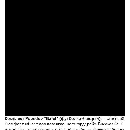
Комплект Pobedov “Barel” (футболка + шорти)
— стильний
і комфортний сет для повсякденного гардеробу. Високоякісні
матеріали та продумані деталі роблять його чудовим вибором