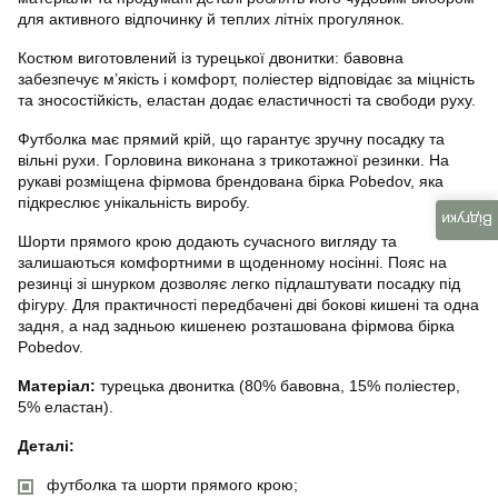
для активного відпочинку й теплих літніх прогулянок.
Костюм виготовлений із турецької двонитки: бавовна
забезпечує м’якість і комфорт, поліестер відповідає за міцність
та зносостійкість, еластан додає еластичності та свободи руху.
Футболка має прямий крій, що гарантує зручну посадку та
вільні рухи. Горловина виконана з трикотажної резинки. На
рукаві розміщена фірмова брендована бірка Pobedov, яка
підкреслює унікальність виробу.
Відгуки
Шорти прямого крою додають сучасного вигляду та
залишаються комфортними в щоденному носінні. Пояс на
резинці зі шнурком дозволяє легко підлаштувати посадку під
фігуру. Для практичності передбачені дві бокові кишені та одна
задня, а над задньою кишенею розташована фірмова бірка
Pobedov.
Матеріал:
турецька двонитка (80% бавовна, 15% поліестер,
5% еластан).
Деталі:
футболка та шорти прямого крою;