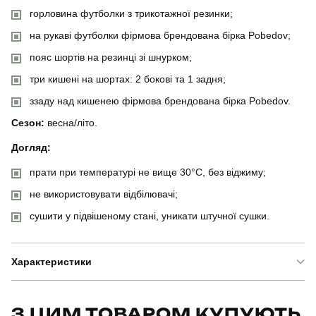
горловина футболки з трикотажної резинки;
на рукаві футболки фірмова брендована бірка Pobedov;
пояс шортів на резинці зі шнурком;
три кишені на шортах: 2 бокові та 1 задня;
ззаду над кишенею фірмова брендована бірка Pobedov.
Сезон:
весна/літо.
Догляд:
прати при температурі не вище 30°C, без віджиму;
не використовувати відбілювачі;
сушити у підвішеному стані, уникати штучної сушки.
Характеристики
Бренд
pobedov
З ЦИМ ТОВАРОМ КУПУЮТЬ