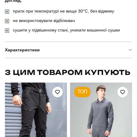
Догляд:
прати при температурі не вище 30°C, без віджиму
не використовувати відбілювач
сушити у підвішеному стані, уникати машинної сушки
Характеристики
Бренд
pobedov
З ЦИМ ТОВАРОМ КУПУЮТЬ
Модель
pobedov vershyna
ТОП
Артикул
PNjo1281Lge
Призначення
для повсякденного носіння
Стать
чоловічий