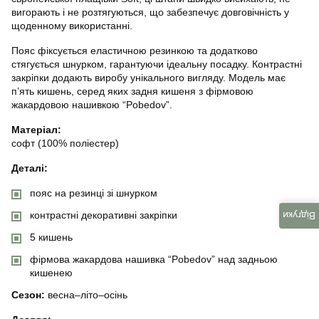
вигорають і не розтягуються, що забезпечує довговічність у
щоденному використанні.
Пояс фіксується еластичною резинкою та додатково
стягується шнурком, гарантуючи ідеальну посадку. Контрастні
закріпки додають виробу унікального вигляду. Модель має
п’ять кишень, серед яких задня кишеня з фірмовою
жакардовою нашивкою “Pobedov”.
Матеріал:
софт (100% поліестер)
Деталі:
пояс на резинці зі шнурком
контрастні декоративні закріпки
Відгуки
5 кишень
фірмова жакардова нашивка “Pobedov” над задньою
кишенею
Сезон:
весна–літо–осінь