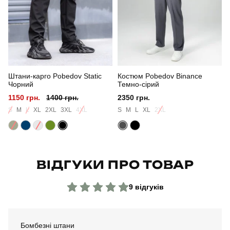
Стиль
повсякденний
Сезон
весна
Колір
сірий
Штани-карго Pobedov Static
Костюм Pobedov Binance
Матеріал
софт
Чорний
Темно-сірий
1150 грн.
1400 грн.
2350 грн.
Склад тканини
100% поліестер
S
M
L
XL
2XL
3XL
4XL
S
M
L
XL
2XL
Країна - виробник
україна
ВІДГУКИ ПРО ТОВАР
9 відгуків
Бомбезні штани