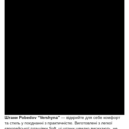
Штани Pobedov “Vershyna”
— відкрийте для себе комфорт
та стиль у поєднанні з практичністю. Виготовлені з легкої
європейської плащівки Soft, ці штани швидко висихають, не