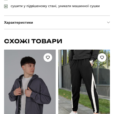
сушити у підвішеному стані, уникати машинної сушки
Характеристики
Бренд
pobedov
СХОЖІ ТОВАРИ
Артикул
SBkm3030XLbb
Призначення
для повсякденного носіння
Стать
чоловічий
Стиль
повсякденний
Сезон
осінь
Колір
синій