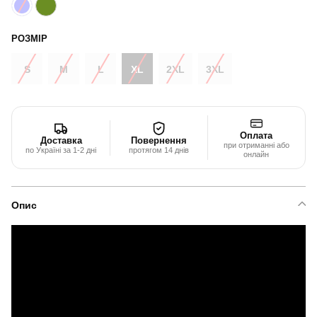
РОЗМІР
S
M
L
XL
2XL
3XL
Оплата
Доставка
Повернення
при отриманні або
по Україні за 1-2 дні
протягом 14 днів
онлайн
Опис