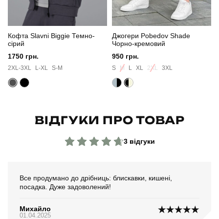
Матеріал
софтшел
Кофта Slavni Biggie Темно-
Джогери Pobedov Shade
Склад тканини
матеріал: 100% поліестер
сірий
Чорно-кремовий
1750 грн.
950 грн.
Країна - виробник
україна
2XL-3XL
L-XL
S-M
S
M
L
XL
2XL
3XL
ВІДГУКИ ПРО ТОВАР
3 відгуки
Все продумано до дрібниць: блискавки, кишені,
посадка. Дуже задоволений!
Михайло
01.04.2025