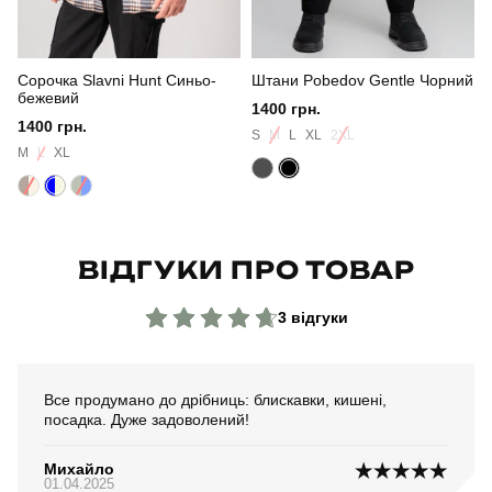
Матеріал
софтшел
Сорочка Slavni Hunt Синьо-
Штани Pobedov Gentle Чорний
Склад тканини
матеріал: 100% поліестер
бежевий
1400 грн.
1400 грн.
Країна - виробник
україна
S
M
L
XL
2XL
M
L
XL
ВІДГУКИ ПРО ТОВАР
3 відгуки
Все продумано до дрібниць: блискавки, кишені,
посадка. Дуже задоволений!
Михайло
01.04.2025