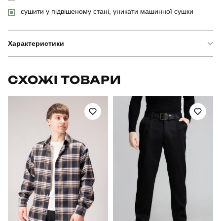
сушити у підвішеному стані, уникати машинної сушки
Характеристики
Бренд
pobedov
СХОЖІ ТОВАРИ
Артикул
SBkm3030Lge
Призначення
для повсякденного носіння
Стать
чоловічий
Стиль
повсякденний
Сезон
осінь
Колір
сірий