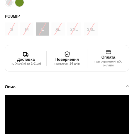
РОЗМІР
S
M
L
XL
2XL
3XL
Оплата
Доставка
Повернення
при отриманні або
по Україні за 1-2 дні
протягом 14 днів
онлайн
Опис