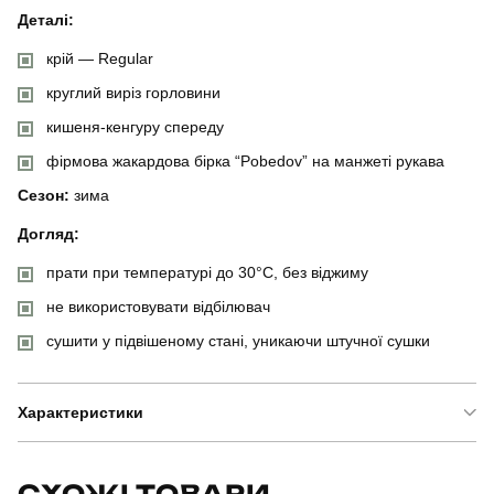
Деталі:
крій — Regular
круглий виріз горловини
кишеня-кенгуру спереду
фірмова жакардова бірка “Pobedov” на манжеті рукава
Сезон:
зима
Догляд:
прати при температурі до 30°C, без віджиму
не використовувати відбілювач
сушити у підвішеному стані, уникаючи штучної сушки
Характеристики
Бренд
pobedov
СХОЖІ ТОВАРИ