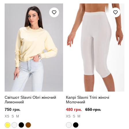
Модель
pobedov shadow жіноча військова з липучками
Артикул
OWku28762XLpx
Призначення
для повсякденного носіння
Стать
жіночий
Стиль
мілітарі
Сезон
весна
Колір
піксель
Світшот Slavni Obri жіночий
Капрі Slavni Trini жіночі
Матеріал
софтшел
Лимонний
Молочний
750 грн.
480 грн.
650 грн.
Країна - виробник
україна
XS
S
M
XS
S
M