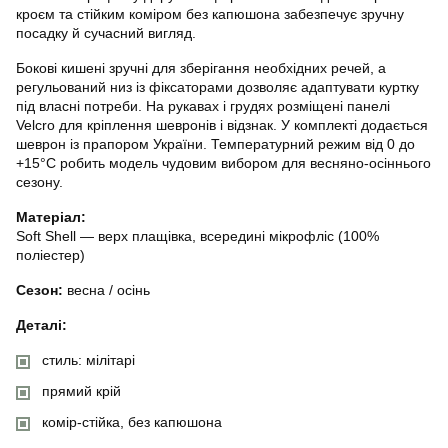
кроєм та стійким коміром без капюшона забезпечує зручну
посадку й сучасний вигляд.
Бокові кишені зручні для зберігання необхідних речей, а
регульований низ із фіксаторами дозволяє адаптувати куртку
під власні потреби. На рукавах і грудях розміщені панелі
Velcro для кріплення шевронів і відзнак. У комплекті додається
шеврон із прапором України. Температурний режим від 0 до
+15°C робить модель чудовим вибором для весняно-осіннього
сезону.
Матеріал:
Soft Shell — верх плащівка, всередині мікрофліс (100%
поліестер)
Сезон:
весна / осінь
Деталі:
стиль: мілітарі
прямий крій
комір-стійка, без капюшона