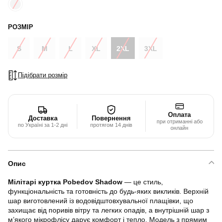
РОЗМІР
S
M
L
XL
2XL
3XL
Підібрати розмір
Оплата
Доставка
Повернення
при отриманні або
по Україні за 1-2 дні
протягом 14 днів
онлайн
Опис
Мілітарі куртка Pobedov Shadow
— це стиль,
функціональність та готовність до будь-яких викликів. Верхній
шар виготовлений із водовідштовхувальної плащівки, що
захищає від поривів вітру та легких опадів, а внутрішній шар з
м’якого мікрофлісу дарує комфорт і тепло. Модель з прямим