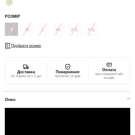
РОЗМІР
S
M
L
XL
2XL
3XL
Підібрати розмір
Оплата
Доставка
Повернення
при отриманні або
по Україні за 1-2 дні
протягом 14 днів
онлайн
Опис