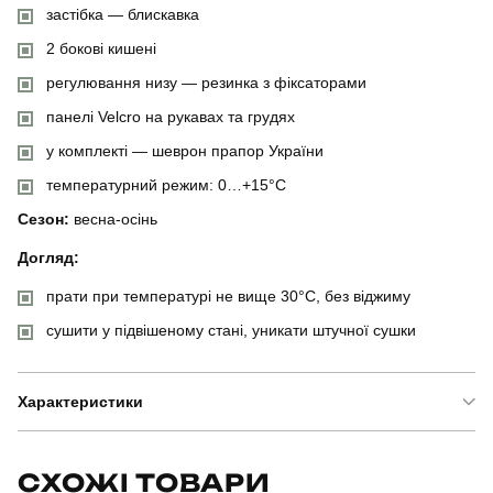
застібка — блискавка
2 бокові кишені
регулювання низу — резинка з фіксаторами
панелі Velcro на рукавах та грудях
у комплекті — шеврон прапор України
температурний режим: 0…+15°C
Сезон:
весна-осінь
Догляд:
прати при температурі не вище 30°C, без віджиму
сушити у підвішеному стані, уникати штучної сушки
Характеристики
Бренд
pobedov
СХОЖІ ТОВАРИ