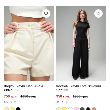
Модель
pobedov shadow жіноча з липучками
Артикул
OWku2877Skh
Призначення
для повсякденного носіння
Стать
жіночий
Стиль
мілітарі
Сезон
весна
Колір
хакі
Шорти Slavni Elan жіночі
Костюм Slavni Estel жіночий
Матеріал
софтшел
Лимонний
Чорний
750 грн.
1050 грн.
950 грн.
1350 грн.
Країна - виробник
україна
XS
S
M
XS
S
M