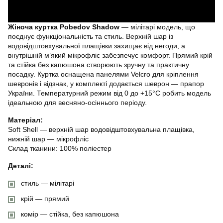
Жіноча куртка Pobedov Shadow
— мілітарі модель, що
поєднує функціональність та стиль. Верхній шар із
водовідштовхувальної плащівки захищає від негоди, а
внутрішній м’який мікрофліс забезпечує комфорт. Прямий крій
та стійка без капюшона створюють зручну та практичну
посадку. Куртка оснащена панелями Velcro для кріплення
шевронів і відзнак, у комплекті додається шеврон — прапор
України. Температурний режим від 0 до +15°C робить модель
ідеальною для весняно-осіннього періоду.
Матеріал:
Soft Shell — верхній шар водовідштовхувальна плащівка,
нижній шар — мікрофліс
Склад тканини: 100% поліестер
Деталі:
стиль — мілітарі
крій — прямий
комір — стійка, без капюшона