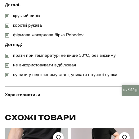
Деталі:
круглий виріз
короткі рукава
фірмова жакардова бірка Pobedov
Догляд:
прати при температурі не вище 30°C, без віджиму
не використовувати відбілювач
сушити у підвішеному стані, уникати штучної сушки
Відгуки
Характеристики
Бренд
pobedov
СХОЖІ ТОВАРИ
Модель
pobedov lobster