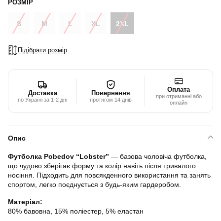
РОЗМІР
S
M
L
XL
2XL
Підібрати розмір
Оплата
Доставка
Повернення
при отриманні або
по Україні за 1-2 дні
протягом 14 днів
онлайн
Опис
Футболка Pobedov “Lobster”
— базова чоловіча футболка,
що чудово зберігає форму та колір навіть після тривалого
носіння. Підходить для повсякденного використання та занять
спортом, легко поєднується з будь-яким гардеробом.
Матеріал:
80% бавовна, 15% поліестер, 5% еластан