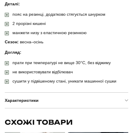
Деталі:
пояс на резинці, додатково стягується шнурком
2 прорізні кишені
манжети низу з еластичною резинкою
Сезон:
весна–осінь
Догляд:
прати при температурі не вище 30°C, без віджиму
не використовувати відбілювач
сушити у підвішеному стані, уникати машинної сушки
Характеристики
Бренд
pobedov
СХОЖІ ТОВАРИ
Модель
pobedov 95