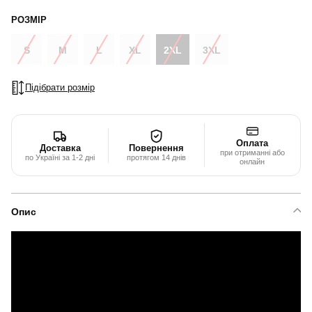
РОЗМІР
S
M
L
XL
2XL
3XL
Підібрати розмір
Оплата
Доставка
Повернення
при отриманні або
по Україні за 1-2 дні
протягом 14 днів
онлайн
Опис