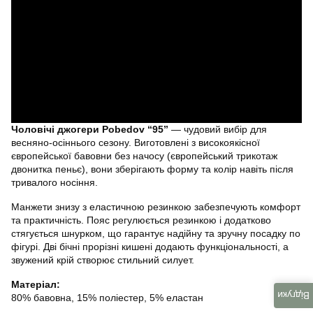
Чоловічі джогери Pobedov “95”
— чудовий вибір для
весняно-осіннього сезону. Виготовлені з високоякісної
європейської бавовни без начосу (європейський трикотаж
двонитка пеньє), вони зберігають форму та колір навіть після
тривалого носіння.
Манжети знизу з еластичною резинкою забезпечують комфорт
та практичність. Пояс регулюється резинкою і додатково
стягується шнурком, що гарантує надійну та зручну посадку по
фігурі. Дві бічні прорізні кишені додають функціональності, а
звужений крій створює стильний силует.
Матеріал:
Відгуки
80% бавовна, 15% поліестер, 5% еластан