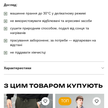
Догляд:
машинне прання до 30°C у делікатному режимі
не використовувати відбілювачі та агресивні засоби
сушити природним способом, подалі від сонця та
нагрівачів
прасування заборонене; за потреби — відпарювач на
відстані
не піддавати хімчистці
Характеристики
Бренд
pobedov
З ЦИМ ТОВАРОМ КУПУЮТЬ
Артикул
OWbb3167XLdb
ТОП
Вид
бомбер