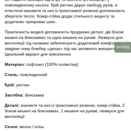
повсякденному носінні. Крій реглан дарує свободу рухів, а
еластичні манжети та низ із трикотажної резинки допомагають
зберігати тепло. Комір-стійка додає стильного акценту та
додатково прикриває шию.
Практичність моделі доповнюють продумані деталі: дві бокові
кишені на блискавках та одна кишеня на рукаві. Люверси для
вентиляції під пахвами забезпечують додатковий комфорт,
Відгуки
завдяки чому бомбер «дихає» під час активного використання.
Ідеальний варіант для міжсезоння.
Матеріал:
софтшел (100% поліестер)
Стиль:
повсякденний
Крій:
реглан
Застібка:
блискавка
Деталі:
манжети та низ із трикотажної резинки, комір-стійка, 2
бокові кишені на блискавках, 1 кишеня на рукаві, люверси для
вентиляції
Сезон:
весна / осінь