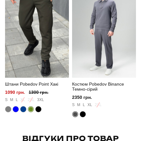
Призначення
для повсякденного носіння
Стать
чоловічий
Стиль
повсякденний
Сезон
осінь
Колір
темно-синій
Штани Pobedov Point Хакі
Костюм Pobedov Binance
Матеріал
софтшел
Темно-сірий
1090 грн.
1300 грн.
2350 грн.
Склад тканини
100% поліестер
S
M
L
XL
2XL
3XL
S
M
L
XL
2XL
Країна - виробник
україна
ВІДГУКИ ПРО ТОВАР