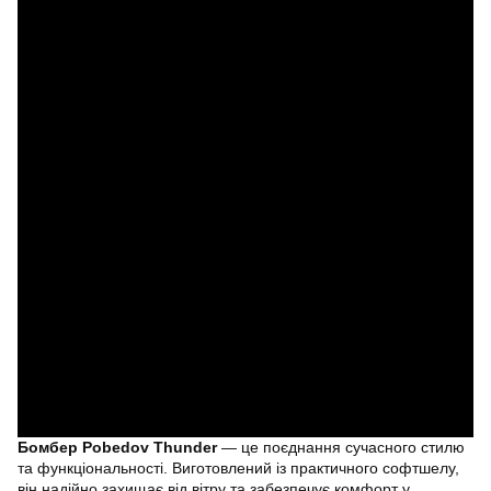
Бомбер Pobedov Thunder
— це поєднання сучасного стилю
та функціональності. Виготовлений із практичного софтшелу,
він надійно захищає від вітру та забезпечує комфорт у