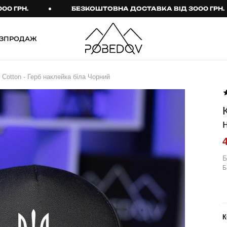
.
БЕЗКОШТОВНА ДОСТАВКА ВІД 3000 ГРН.
ЗПРОДАЖ
ШТАНИ
ТАКТИЧНИЙ ОДЯГ
 Cotton - Герб наклейка біла Чорний
Брюки
Тактичне спорядження
Джогери
Тактичний жіночий
одяг
Карго
Тактичний чоловічий
Спортивні штани
одяг
Лосини
Тактичні рукавиці
Б
Б
Джинси
Тактичні шкарпетки
КОМПЛЕКТИ
ТЕРМО-КОМПЛЕКТИ
ФУТБОЛКИ І СОРОЧКИ
Куртка й штани
К