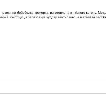
класична бейсболка-трекерка, виготовлена з якісного котону. Модел
керна конструкція забезпечує чудову вентиляцію, а металева застібк
pobedov
Модель