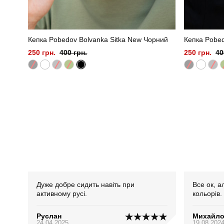
Кепка Pobedov Bolvanka Sitka New Чорний
Кепка Pobed
250 грн.
400 грн.
250 грн.
40
Дуже добре сидить навіть при
Все ок, а
активному русі.
кольорів.
Руслан
Михайл
24.04.2025
19.08.202