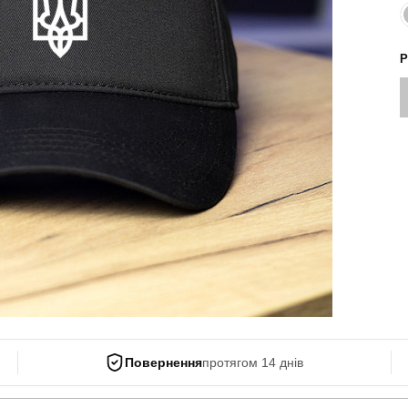
Поло
Літні комплекти
Сорочки
Комбінезони
Р
Футболки
Спортивні
костюми
Майки
Кежуал
ХУДІ, СВІТШОТИ, СВЕТРИ
Кофти
Светри
Світшоти
Худі
Боді
Повернення
протягом 14 днів