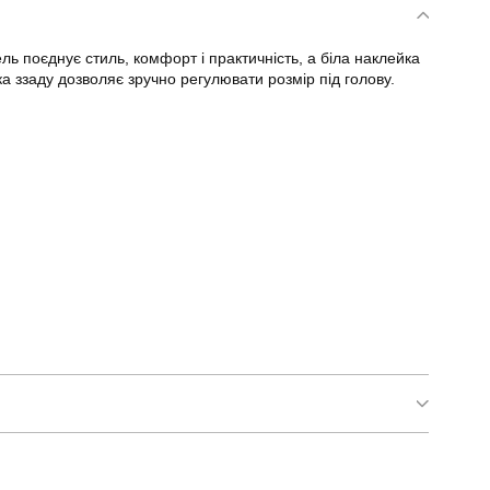
ь поєднує стиль, комфорт і практичність, а біла наклейка
а ззаду дозволяє зручно регулювати розмір під голову.
pobedov trucker cotton - герб наклейка біла