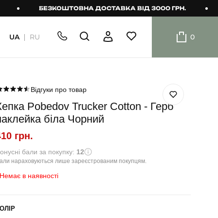
БЕЗКОШТОВНА ДОСТАВКА ВІД 3000 ГРН.
БЕЗ
UA
RU
0
ШОРТИ
Плавальні
шорти
Відгуки про товар
Кепка Pobedov Trucker Cotton - Герб
Шорти
наклейка біла Чорний
410 грн.
онусні бали за покупку:
12
али нараховуються лише зареєстрованим покупцям.
Немає в наявності
ОЛІР