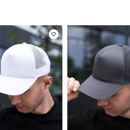
HWcp2055UNba
Призначення
унісекс
Стиль
літо
Колір
котон