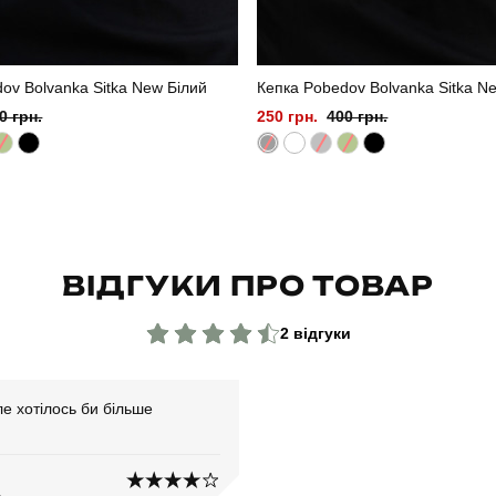
ov Bolvanka Sitka New Білий
Кепка Pobedov Bolvanka Sitka N
0 грн.
250 грн.
400 грн.
ВІДГУКИ ПРО ТОВАР
2 відгуки
ле хотілось би більше
о
4