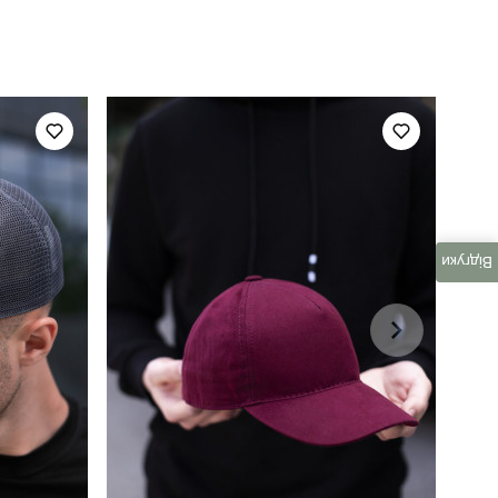
для повсякденного носіння
повсякденний
чорний
Відгуки