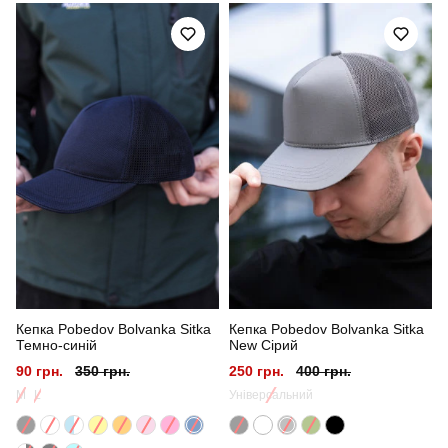
Артикул
HWcp1522Lbawh
Призначення
для повсякденного носіння
Стать
унісекс
Стиль
повсякденний
Сезон
літо
Колір
чорно-білий
Кепка Pobedov Bolvanka Sitka
Кепка Pobedov Bolvanka Sitka
Матеріал
котон
Темно-синій
New Сірий
90 грн.
350 грн.
250 грн.
400 грн.
M
L
Універсальний