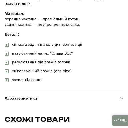
розмір голови.
Матеріал:
передня частина — преміальний котон,
задня частина — повітропроникна сітка.
Деталі:
сітчаста задня панель для вентиляції
патріотичний напис “Слава ЗСУ”
регулювання під розмір голови
універсальний розмір (one size)
захист від сонця
Характеристики
Бренд
pobedov
СХОЖІ ТОВАРИ
Відгуки
Модель
pobedov cap mesh слава зсу