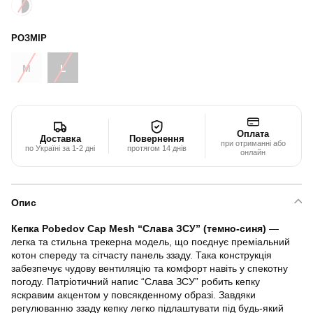
РОЗМІР
M
L
Оплата
Доставка
Повернення
при отриманні або
по Україні за 1-2 дні
протягом 14 днів
онлайн
Опис
Кепка Pobedov Cap Mesh “Слава ЗСУ” (темно-синя)
—
легка та стильна трекерна модель, що поєднує преміальний
котон спереду та сітчасту панель ззаду. Така конструкція
забезпечує чудову вентиляцію та комфорт навіть у спекотну
погоду. Патріотичний напис “Слава ЗСУ” робить кепку
яскравим акцентом у повсякденному образі. Завдяки
регулюванню ззаду кепку легко підлаштувати під будь-який