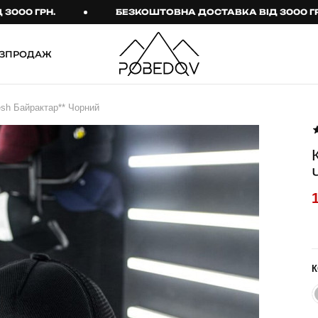
ГРН.
БЕЗКОШТОВНА ДОСТАВКА ВІД 3000 ГРН.
ЗПРОДАЖ
ШТАНИ
ТАКТИЧНИЙ ОДЯГ
sh Байрактар** Чорний
Брюки
Тактичне спорядження
Джогери
Тактичний жіночий
одяг
Карго
Тактичний чоловічий
Спортивні штани
одяг
Лосини
Тактичні рукавиці
Джинси
Тактичні шкарпетки
К
КОМПЛЕКТИ
ТЕРМО-КОМПЛЕКТИ
ФУТБОЛКИ І СОРОЧКИ
Куртка й штани