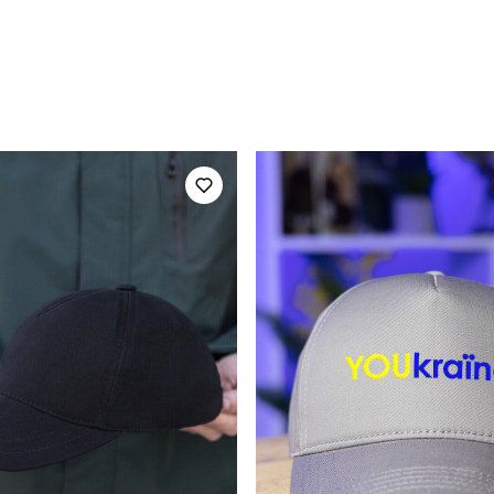
pobedov
Модель
HWcp1517Lba
Призначення
унісекс
Стиль
літо
Колір
котон