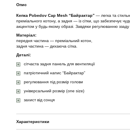
Опис
Кепка Pobedov Cap Mesh “Байрактар”
— легка та стильн
преміального котону, а задня — із сітки, що забезпечує чу
акцентом у будь-якому образі. Завдяки регулюванню ззаду 
Матеріал:
передня частина — преміальний котон,
задня частина — дихаюча сітка.
Деталі:
сітчаста задня панель для вентиляції
патріотичний напис “Байрактар”
регулювання під розмір голови
універсальний розмір (one size)
захист від сонця
Характеристики