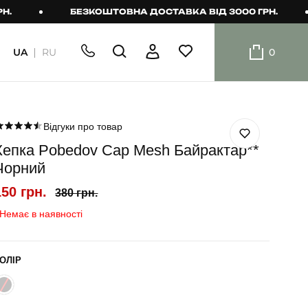
БЕЗКОШТОВНА ДОСТАВКА ВІД 3000 ГРН.
UA
RU
0
ШОРТИ
Плавальні
шорти
Відгуки про товар
Кепка Pobedov Cap Mesh Байрактар**
Шорти
Чорний
150 грн.
380 грн.
Немає в наявності
ОЛІР