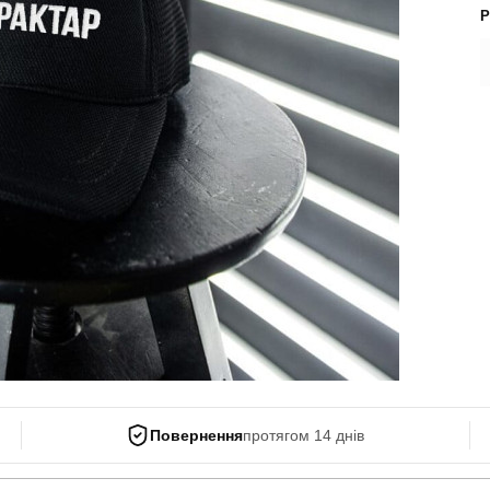
Поло
Р
Літні комплекти
Сорочки
Комбінезони
Футболки
Спортивні
костюми
Майки
Кежуал
ХУДІ, СВІТШОТИ, СВЕТРИ
Кофти
Светри
Світшоти
Худі
Боді
Повернення
протягом 14 днів