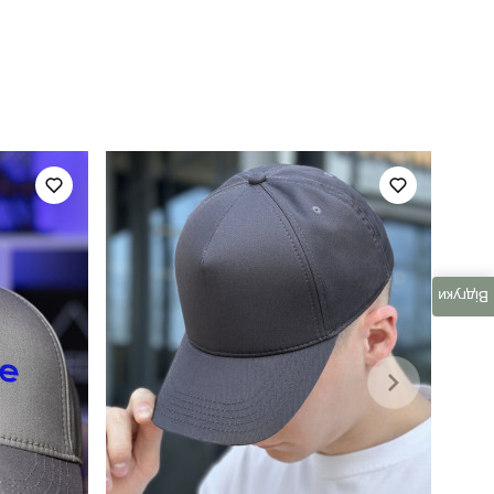
pobedov cap mesh байрактар
для повсякденного носіння
повсякденний
чорний
Відгуки