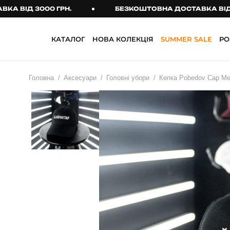
Д 3000 ГРН.
БЕЗКОШТОВНА ДОСТАВКА ВІД 3000 
КАТАЛОГ
НОВА КОЛЕКЦІЯ
SUMMER SALE
РО
НОВА КОЛЕКЦІЯ
SUMMER SALE
АКСЕСУАРИ
РОЗПРОДАЖ
КУПАЛЬНИКИ ТА ПЛЯЖНИЙ
ОДЯГ
Головна
Аксесуари
Головні убори
Кепка Pobedov Cap Me
Головні убори
ВЕРХНІЙ ОДЯГ
Сонцезахисні
Бомбери
окуляри
Жилети
Сумки та рюкзаки
Куртки
Тактичні аксесуари
Парки
Шарфи
Пальто
Шкарпетки
ДЛЯ ЖІНОК