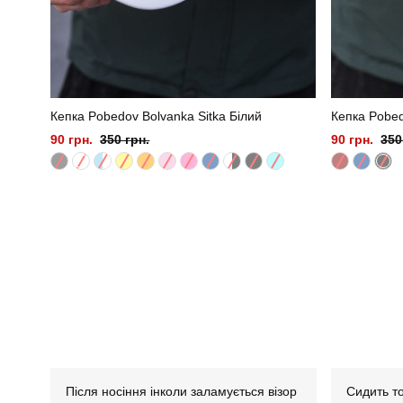
Кепка Pobedov Bolvanka Sitka Білий
Кепка Pobed
90 грн.
350 грн.
90 грн.
350
Після носіння інколи заламується візор
Сидить т