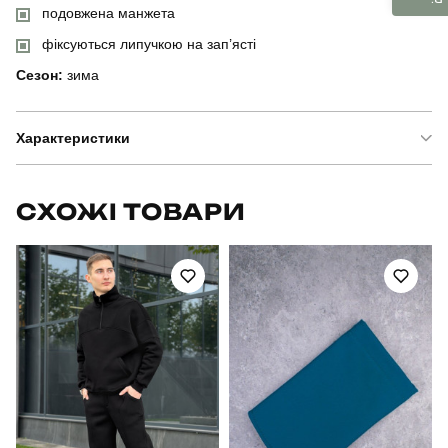
подовжена манжета
фіксуються липучкою на зап’ясті
Сезон:
зима
Характеристики
Бренд
fors
СХОЖІ ТОВАРИ
Модель
сongener
Артикул
SSpe2554Mba
Призначення
тактичні
Сезон
зима
Колір
чорний