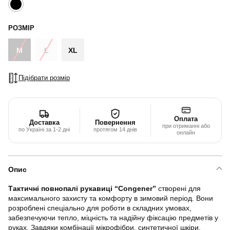
РОЗМІР
M
L
XL
Підібрати розмір
Оплата
Доставка
Повернення
при отриманні або
по Україні за 1-2 дні
протягом 14 днів
онлайн
Опис
Тактичні повнопалі рукавиці “Congener”
створені для
максимального захисту та комфорту в зимовий період. Вони
розроблені спеціально для роботи в складних умовах,
забезпечуючи тепло, міцність та надійну фіксацію предметів у
руках. Завдяки комбінації мікрофібри, синтетичної шкіри,