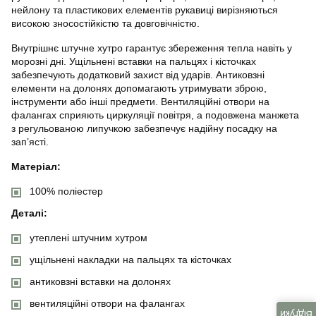
нейлону та пластикових елементів рукавиці вирізняються
високою зносостійкістю та довговічністю.
Внутрішнє штучне хутро гарантує збереження тепла навіть у
морозні дні. Ущільнені вставки на пальцях і кісточках
забезпечують додатковий захист від ударів. Антиковзні
елементи на долонях допомагають утримувати зброю,
інструменти або інші предмети. Вентиляційні отвори на
фалангах сприяють циркуляції повітря, а подовжена манжета
з регульованою липучкою забезпечує надійну посадку на
зап’ясті.
Матеріал:
100% поліестер
Деталі:
утеплені штучним хутром
ущільнені накладки на пальцях та кісточках
антиковзні вставки на долонях
вентиляційні отвори на фалангах
Відгуки